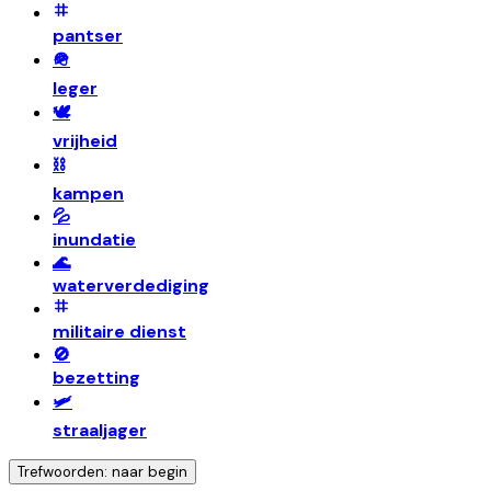
pantser
🪖
leger
🕊️
vrijheid
⛓️
kampen
💦
inundatie
🌊
waterverdediging
militaire dienst
🚫
bezetting
🛩️
straaljager
Trefwoorden: naar begin