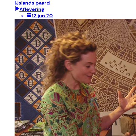
IJslands paard
Aflevering
12 jun 20