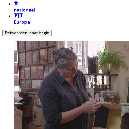
nationaal
🇪🇺
Europa
Trefwoorden: naar begin