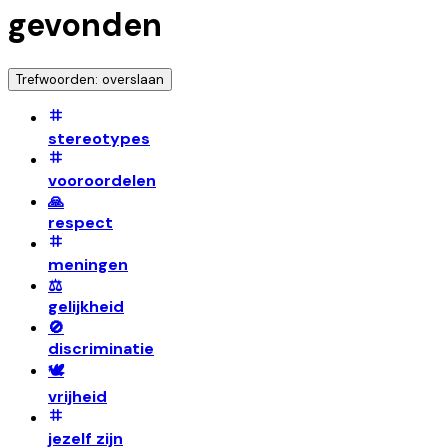
gevonden
Trefwoorden: overslaan
stereotypes
vooroordelen
🙏
respect
meningen
⚖️
gelijkheid
🚫
discriminatie
🕊️
vrijheid
jezelf zijn