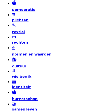
🗳️
democratie
plichten
🪡
textiel
📜
rechten
⭐
normen en waarden
🎭
cultuur
wie ben ik
🪪
identiteit
🗳️
burgerschap
🤝
samen leven