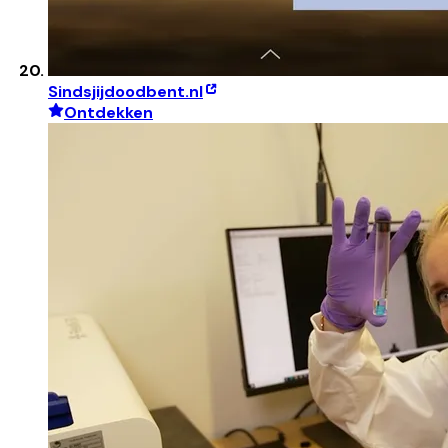
Sindsjijdoodbent.nl
Ontdekken