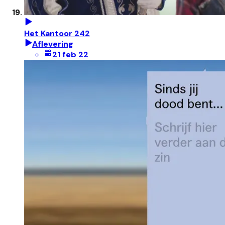
Het Kantoor 242
Aflevering
21 feb 22