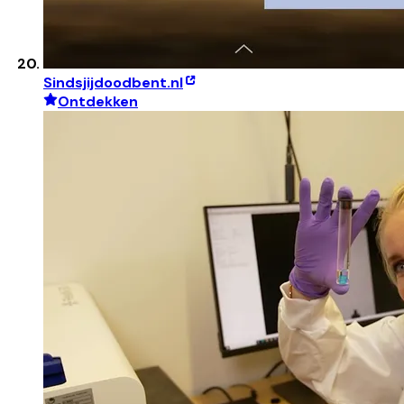
Sindsjijdoodbent.nl
Ontdekken