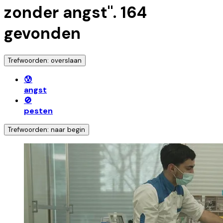
zonder angst
".
164
gevonden
Trefwoorden: overslaan
😰
angst
🚫
pesten
Trefwoorden: naar begin