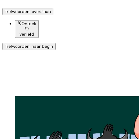
Trefwoorden: overslaan
Ontdek
💘
verliefd
Trefwoorden: naar begin
Ontdek nog meer!
Klik op het trefwoord voo