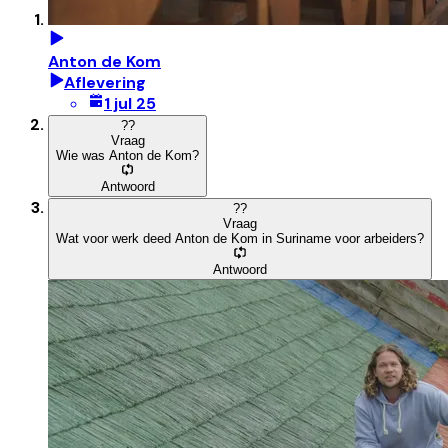
Anton de Kom
Aflevering
1 jul 25
?
?
Vraag
Wie was Anton de Kom?
Antwoord
?
?
Vraag
Wat voor werk deed Anton de Kom in Suriname voor arbeiders?
Antwoord