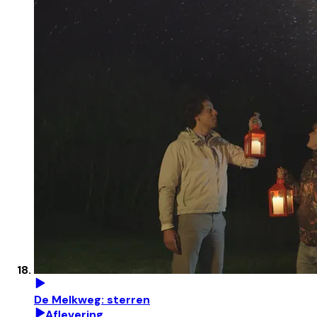
De Melkweg: sterren
Aflevering