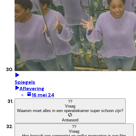
Spiegels
Aflevering
16 mei 24
?
?
Vraag
Waarom moet alles in een operatiekamer super schoon zijn?
Antwoord
?
?
Vraag
Hoe bepaalt een componist op welke momenten in een film