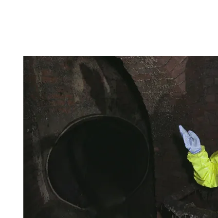
Ontdek nog meer!
Klik op het trefwoord voo