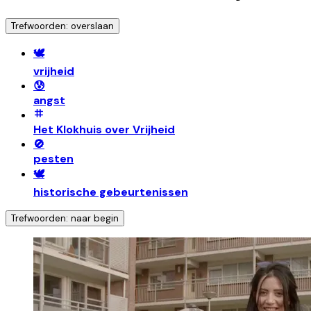
Trefwoorden: overslaan
🕊️
vrijheid
😰
angst
Het Klokhuis over Vrijheid
🚫
pesten
🕊️
historische gebeurtenissen
Trefwoorden: naar begin