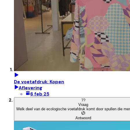
De voetafdruk: Kopen
Aflevering
6 feb 25
?
?
Vraag
Welk deel van de ecologische voetafdruk komt door spullen die m
Antwoord