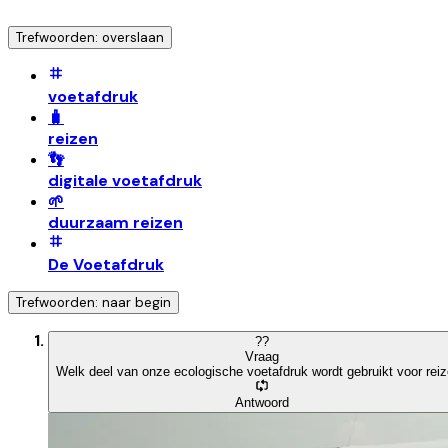
Trefwoorden: overslaan
voetafdruk
🧳
reizen
👣
digitale voetafdruk
🌱
duurzaam reizen
De Voetafdruk
Trefwoorden: naar begin
?
?
Vraag
Welk deel van onze ecologische voetafdruk wordt gebruikt voor rei
Antwoord