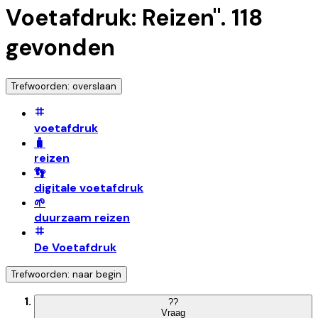
Voetafdruk: Reizen
".
118
gevonden
Trefwoorden: overslaan
voetafdruk
🧳
reizen
👣
digitale voetafdruk
🌱
duurzaam reizen
De Voetafdruk
Trefwoorden: naar begin
?
?
Vraag