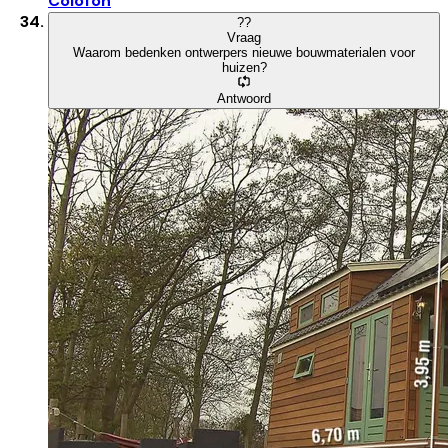
Colofon
?
?
Vraag
Waarom bedenken ontwerpers nieuwe bouwmaterialen voor
huizen?
Antwoord