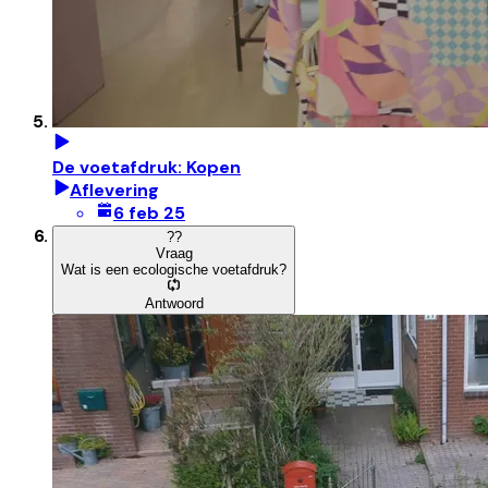
De voetafdruk: Kopen
Aflevering
6 feb 25
?
?
Vraag
Wat is een ecologische voetafdruk?
Antwoord