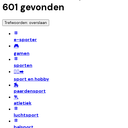
601
gevonden
Trefwoorden: overslaan
e-sporter
🎮
gamen
sporten
🏃‍♀️‍➡️
sport en hobby
🏇
paardensport
🏃
atletiek
luchtsport
balsport