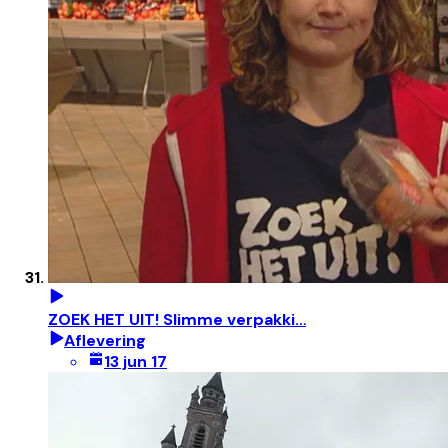
ZOEK HET UIT! Slimme verpakki…
Aflevering
13 jun 17