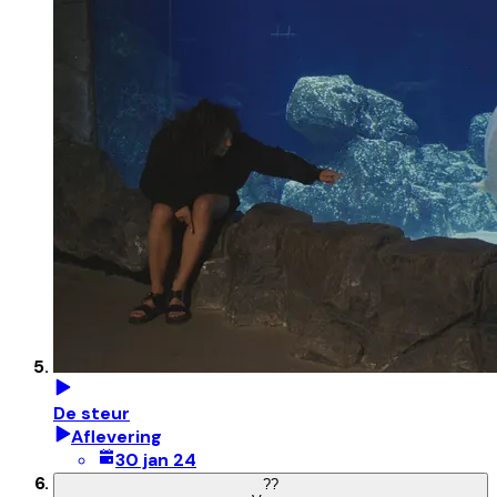
De steur
Aflevering
30 jan 24
?
?