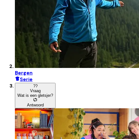
Bergen
Serie
?
?
Vraag
Wat is een gletsjer?
Antwoord