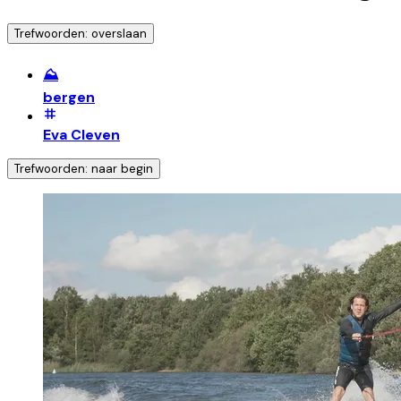
Trefwoorden: overslaan
⛰️
bergen
Eva Cleven
Trefwoorden: naar begin