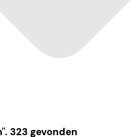
n
".
323
gevonden