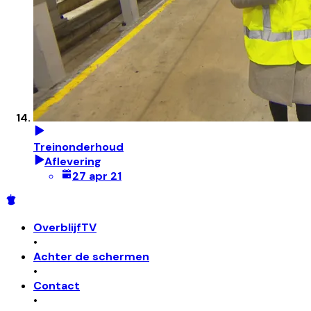
Treinonderhoud
Aflevering
27 apr 21
OverblijfTV
•
Achter de schermen
•
Contact
•