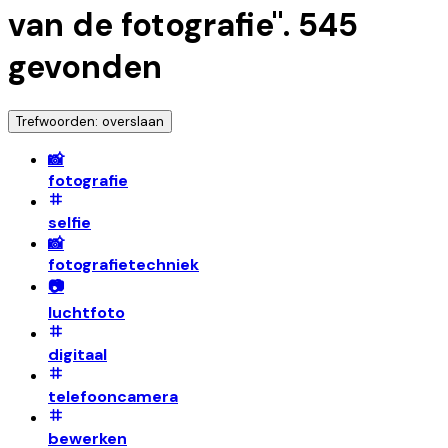
van de fotografie
".
545
gevonden
Trefwoorden: overslaan
📸
fotografie
selfie
📸
fotografietechniek
📷
luchtfoto
digitaal
telefooncamera
bewerken