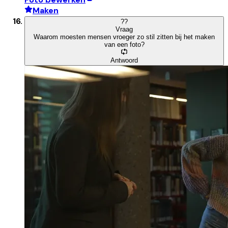
Maken
?
?
Vraag
Waarom moesten mensen vroeger zo stil zitten bij het maken
van een foto?
Antwoord