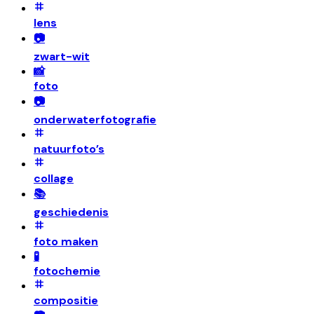
lens
📷
zwart-wit
📸
foto
📷
onderwaterfotografie
natuurfoto’s
collage
📚
geschiedenis
foto maken
🧪
fotochemie
compositie