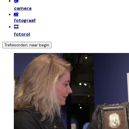
📷
camera
📸
fotograaf
🎞️
fotorol
Trefwoorden: naar begin