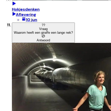
Hokjesdenken
Aflevering
10 jun
?
?
Vraag
Waarom heeft een giraffe een lange nek?
Antwoord