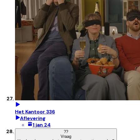
Het Kantoor 336
Aflevering
1 jan 24
?
?
Vraag