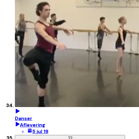
Danser
Aflevering
5 jul 19
?
?