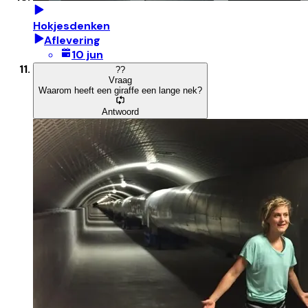
Hokjesdenken
Aflevering
10 jun
?
?
Vraag
Waarom heeft een giraffe een lange nek?
Antwoord