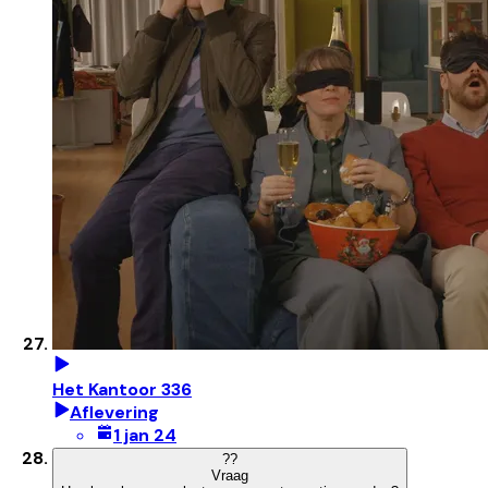
Het Kantoor 336
Aflevering
1 jan 24
?
?
Vraag