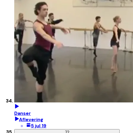
Danser
Aflevering
5 jul 19
?
?