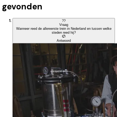
gevonden
?
?
Vraag
Wanneer reed de allereerste trein in Nederland en tussen welke
steden reed hij?
Antwoord