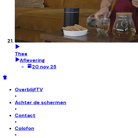
Thee
Aflevering
20 nov 25
OverblijfTV
•
Achter de schermen
•
Contact
•
Colofon
•