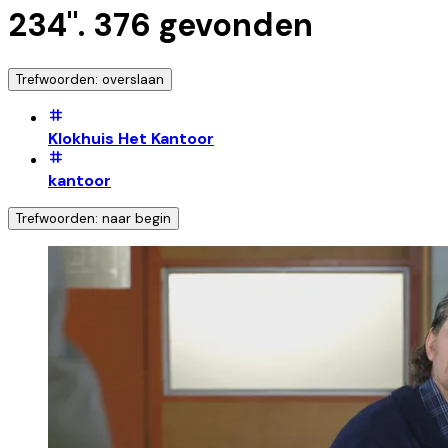
234
".
376
gevonden
Trefwoorden: overslaan
Klokhuis Het Kantoor
kantoor
Trefwoorden: naar begin