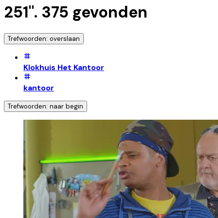
251
".
375
gevonden
Trefwoorden: overslaan
Klokhuis Het Kantoor
kantoor
Trefwoorden: naar begin