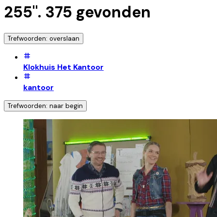
255
".
375
gevonden
Trefwoorden: overslaan
Klokhuis Het Kantoor
kantoor
Trefwoorden: naar begin