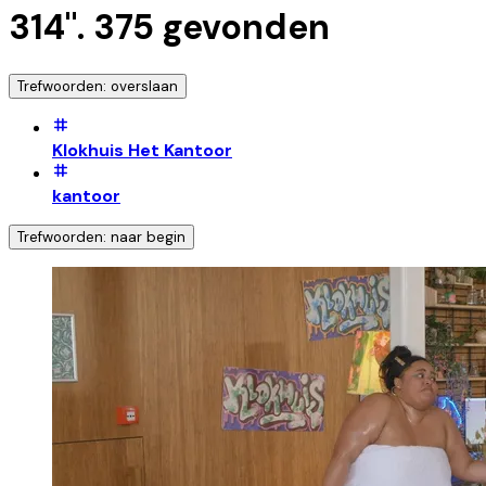
314
".
375
gevonden
Trefwoorden: overslaan
Klokhuis Het Kantoor
kantoor
Trefwoorden: naar begin