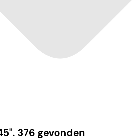
45
".
376
gevonden