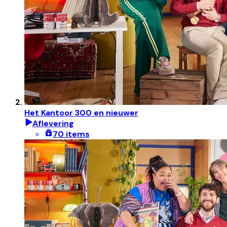
Het Kantoor 300 en nieuwer
Aflevering
70 items