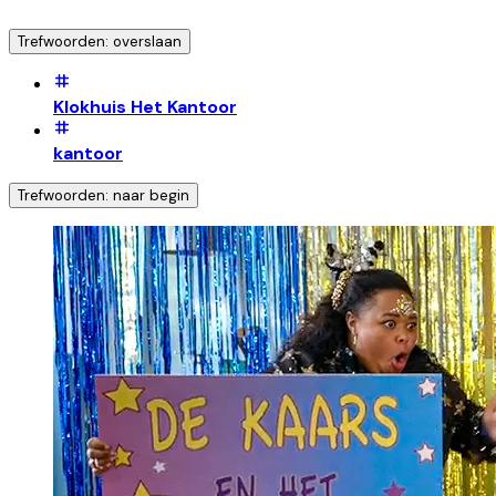
Trefwoorden: overslaan
Klokhuis Het Kantoor
kantoor
Trefwoorden: naar begin