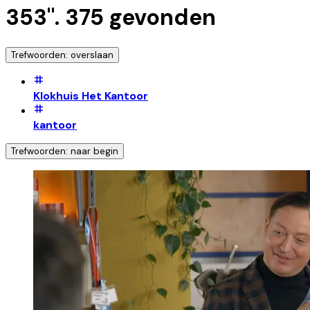
353
".
375
gevonden
Trefwoorden: overslaan
Klokhuis Het Kantoor
kantoor
Trefwoorden: naar begin