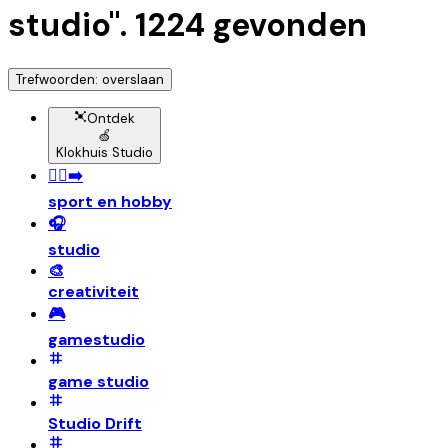
studio
".
1224
gevonden
Trefwoorden: overslaan
Ontdek
🍏
Klokhuis Studio
🏃‍♀️‍➡️
sport en hobby
🎧
studio
🎨
creativiteit
🎮
gamestudio
game studio
Studio Drift