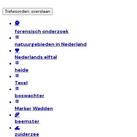
Trefwoorden: overslaan
🕵️
forensisch onderzoek
natuurgebieden in Nederland
🧡
Nederlands elftal
heide
Texel
boswachter
Marker Wadden
🌾
beemster
🌊
zuiderzee