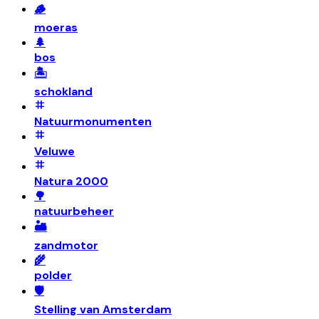
🪵
moeras
🌲
bos
🏝️
schokland
Natuurmonumenten
Veluwe
Natura 2000
🌳
natuurbeheer
🏜️
zandmotor
🌾
polder
🛡️
Stelling van Amsterdam