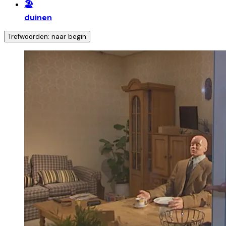
🏖️
duinen
Trefwoorden: naar begin