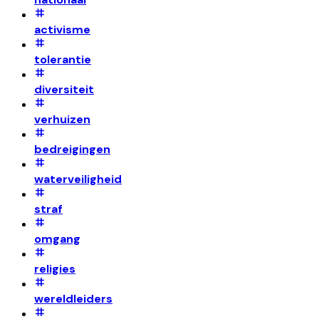
activisme
tolerantie
diversiteit
verhuizen
bedreigingen
waterveiligheid
straf
omgang
religies
wereldleiders