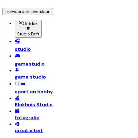
Trefwoorden: overslaan
Ontdek
Studio Drift
🎧
studio
🎮
gamestudio
game studio
🏃‍♀️‍➡️
sport en hobby
🍏
Klokhuis Studio
📸
fotografie
🎨
creativiteit