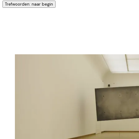
Trefwoorden: naar begin
Ontdek nog meer!
Klik op het trefwoord voo