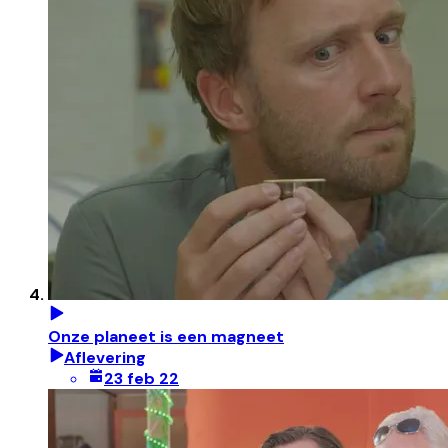
Onze planeet is een magneet
Aflevering
23 feb 22