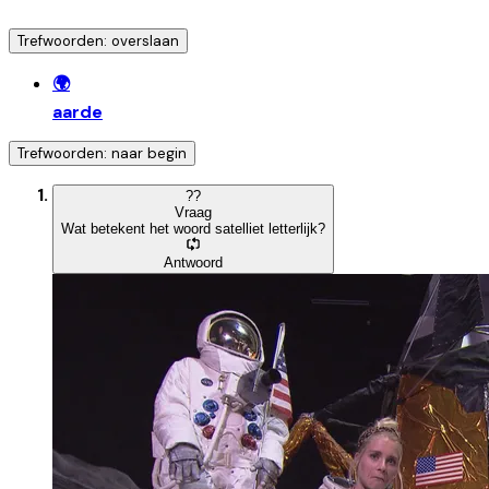
Trefwoorden: overslaan
🌍
aarde
Trefwoorden: naar begin
?
?
Vraag
Wat betekent het woord satelliet letterlijk?
Antwoord