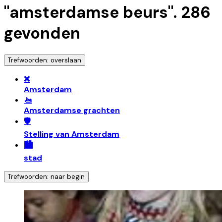
"
amsterdamse beurs
".
286
gevonden
Trefwoorden: overslaan
❌
Amsterdam
🚤
Amsterdamse grachten
🛡️
Stelling van Amsterdam
🏙️
stad
Trefwoorden: naar begin