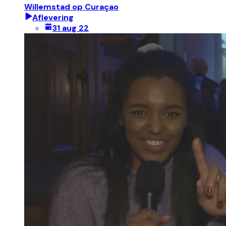
Willemstad op Curaçao
Aflevering
31 aug 22