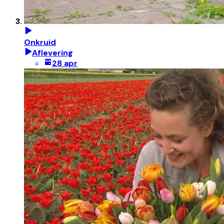
Onkruid
Aflevering
28 apr