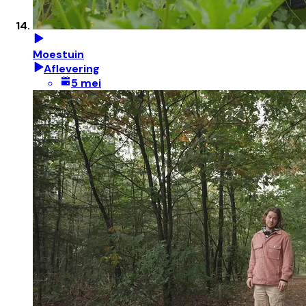
Moestuin
Aflevering
5 mei