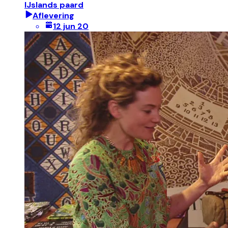
IJslands paard
Aflevering
12 jun 20