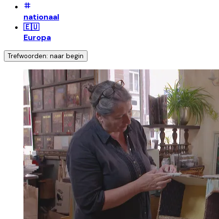
nationaal
🇪🇺
Europa
Trefwoorden: naar begin