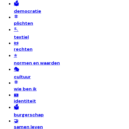
🗳️
democratie
plichten
🪡
textiel
📜
rechten
⭐
normen en waarden
🎭
cultuur
wie ben ik
🪪
identiteit
🗳️
burgerschap
🤝
samen leven