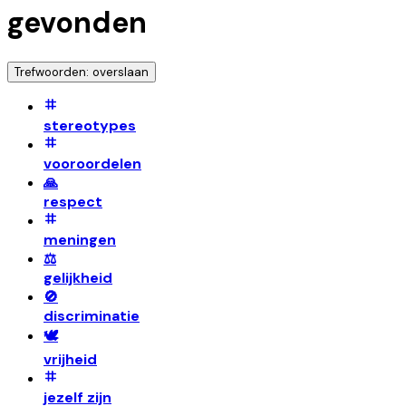
gevonden
Trefwoorden: overslaan
stereotypes
vooroordelen
🙏
respect
meningen
⚖️
gelijkheid
🚫
discriminatie
🕊️
vrijheid
jezelf zijn