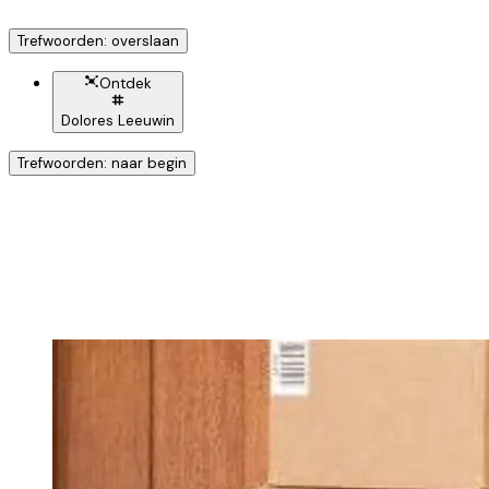
Trefwoorden: overslaan
Ontdek
Dolores Leeuwin
Trefwoorden: naar begin
Ontdek nog meer!
Klik op het trefwoord voo