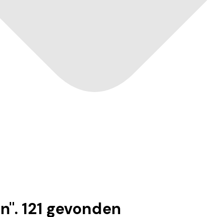
in
".
121
gevonden