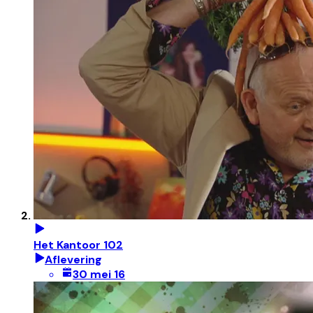
Het Kantoor 102
Aflevering
30 mei 16