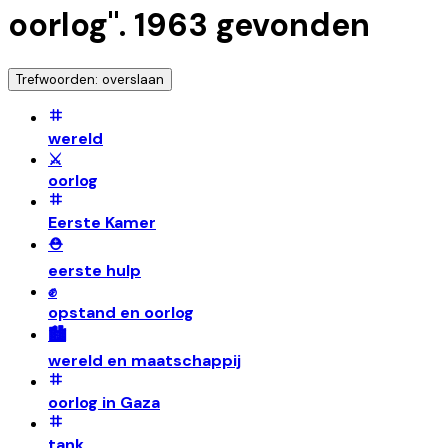
oorlog
".
1963
gevonden
Trefwoorden: overslaan
wereld
⚔️
oorlog
Eerste Kamer
⛑️
eerste hulp
✊
opstand en oorlog
🏙️
wereld en maatschappij
oorlog in Gaza
tank