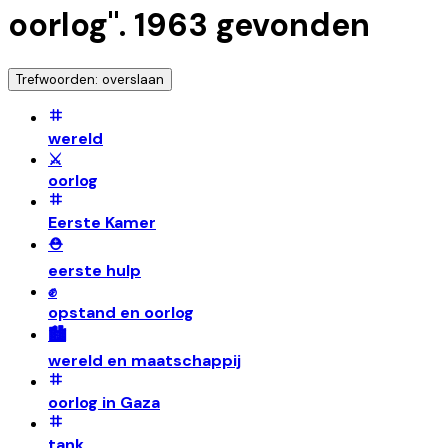
oorlog
".
1963
gevonden
Trefwoorden: overslaan
wereld
⚔️
oorlog
Eerste Kamer
⛑️
eerste hulp
✊
opstand en oorlog
🏙️
wereld en maatschappij
oorlog in Gaza
tank