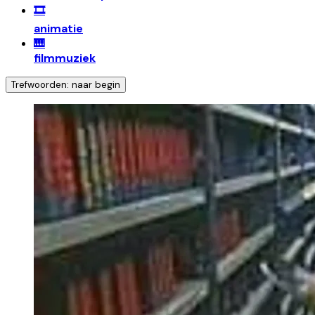
🎞️
animatie
🎹
filmmuziek
Trefwoorden: naar begin