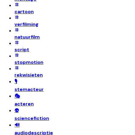
cartoon
verfilming
natuurfilm
script
stopmotion
rekwisieten
🎙️
stemacteur
🎭
acteren
👽
sciencefiction
🔊
audiodescriptie