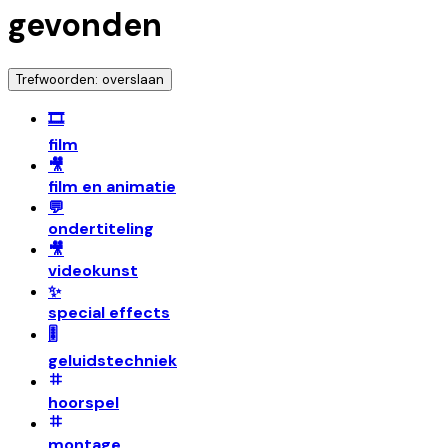
gevonden
Trefwoorden: overslaan
🎞️
film
🎥
film en animatie
💬
ondertiteling
🎥
videokunst
✨
special effects
🎚️
geluidstechniek
hoorspel
montage