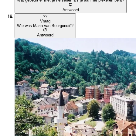
Wat gebeurt er met je hersenen als je aan het piekeren bent?
Antwoord
?
?
Vraag
Wie was Maria van Bourgondië?
Antwoord