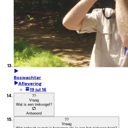
Boswachter
Aflevering
19 jul 16
?
?
Vraag
Wat is een trekvogel?
Antwoord
?
?
Vraag