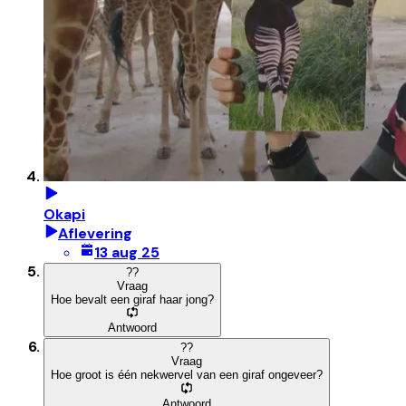
Okapi
Aflevering
13 aug 25
?
?
Vraag
Hoe bevalt een giraf haar jong?
Antwoord
?
?
Vraag
Hoe groot is één nekwervel van een giraf ongeveer?
Antwoord