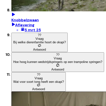
Knobbelzwaan
Aflevering
5 mrt 25
?
?
Vraag
Bij welke dierenfamilie hoort de okapi?
Antwoord
?
?
Vraag
Hoe hoog kunnen wedstrijdspringers op een trampoline springen?
Antwoord
?
?
Vraag
Wat voor soort tong heeft een okapi?
Antwoord