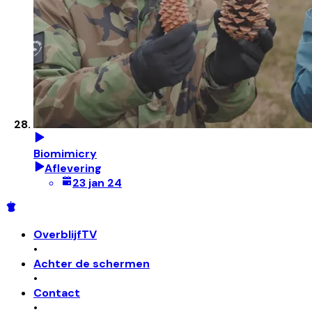
Biomimicry
Aflevering
23 jan 24
OverblijfTV
•
Achter de schermen
•
Contact
•