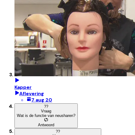
Kapper
Aflevering
7 aug 20
?
?
Vraag
Wat is de functie van neusharen?
Antwoord
?
?