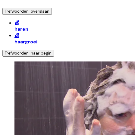
Trefwoorden: overslaan
💇
haren
💇
haargroei
Trefwoorden: naar begin