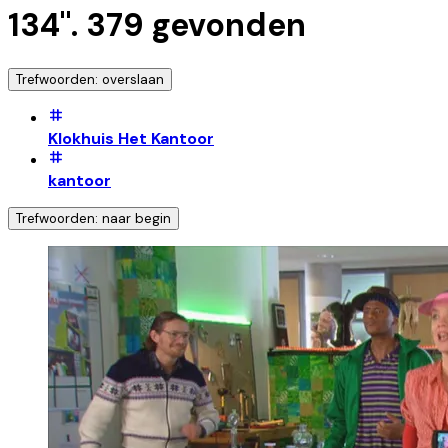
134
".
379
gevonden
Trefwoorden: overslaan
Klokhuis Het Kantoor
kantoor
Trefwoorden: naar begin