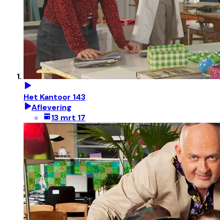
Het Kantoor 143
Aflevering
13 mrt 17