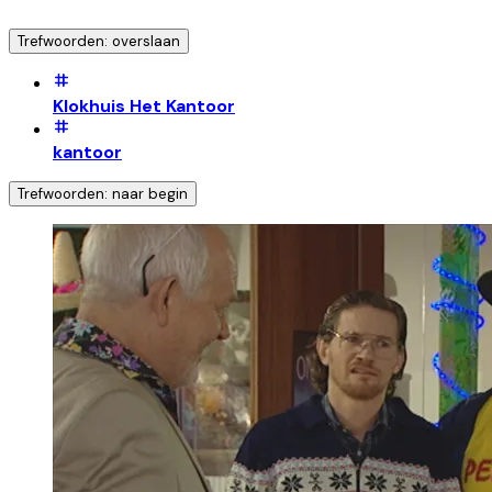
Trefwoorden: overslaan
Klokhuis Het Kantoor
kantoor
Trefwoorden: naar begin