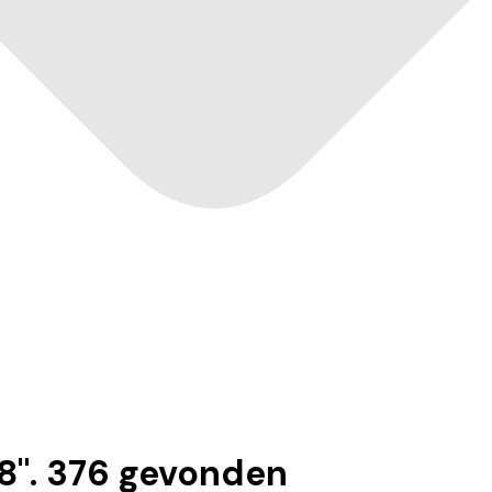
8
".
376
gevonden