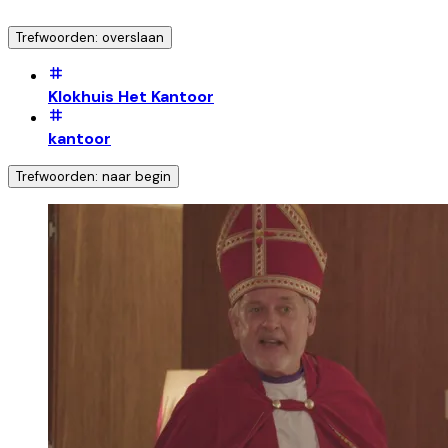
Trefwoorden: overslaan
Klokhuis Het Kantoor
kantoor
Trefwoorden: naar begin