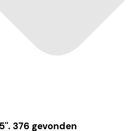
95
".
376
gevonden