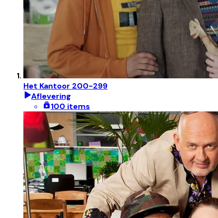
Het Kantoor 200-299
Aflevering
100 items