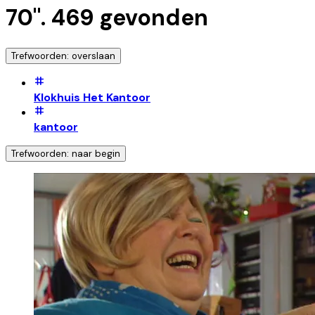
70
".
469
gevonden
Trefwoorden: overslaan
Klokhuis Het Kantoor
kantoor
Trefwoorden: naar begin