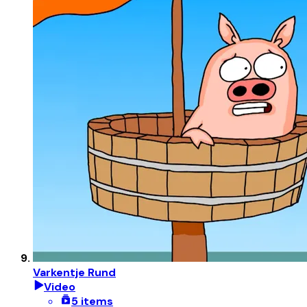
Varkentje Rund
Video
5 items