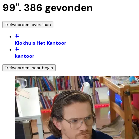
99
".
386
gevonden
Trefwoorden: overslaan
Klokhuis Het Kantoor
kantoor
Trefwoorden: naar begin