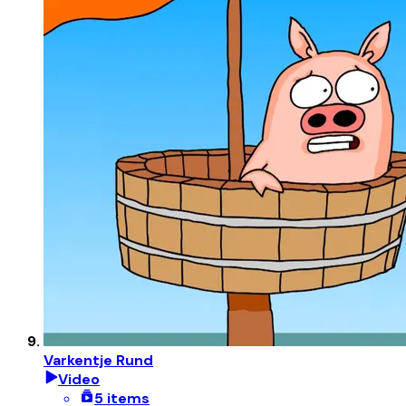
Varkentje Rund
Video
5 items