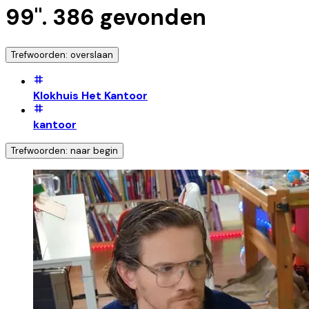
99
".
386
gevonden
Trefwoorden: overslaan
Klokhuis Het Kantoor
kantoor
Trefwoorden: naar begin