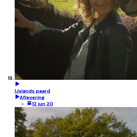
IJslands paard
Aflevering
12 jun 20